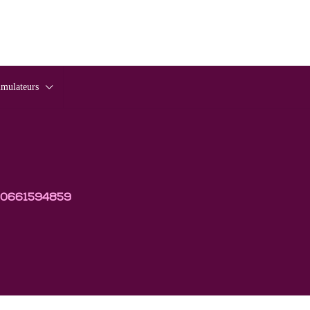
imulateurs
0661594859