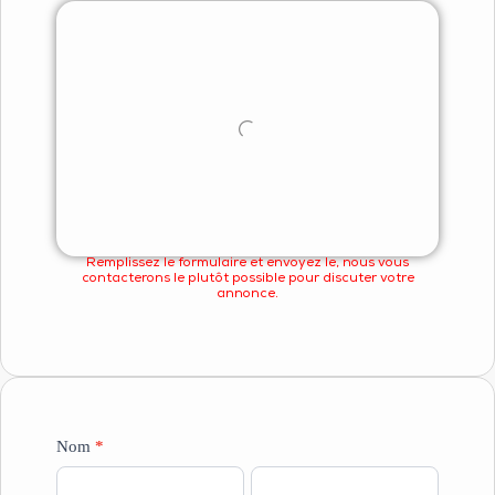
Remplissez le formulaire et envoyez le, nous vous
contacterons le plutôt possible pour discuter votre
annonce.
Formulaire
Nom
*
Dépôt
Prénom
Nom