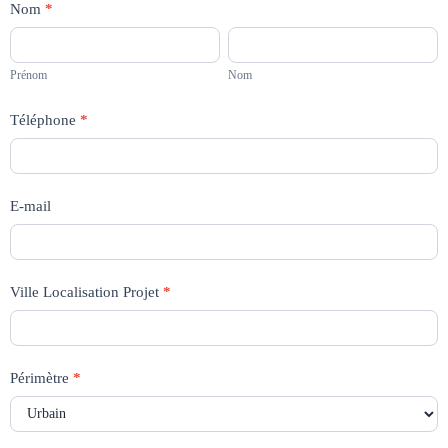
Formulaire
Nom
*
Dépôt
Prénom
Nom
Projets
Prénom
Nom
AFEM
Téléphone
*
E-mail
Ville Localisation Projet
*
Périmètre
*