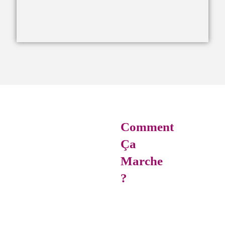
Comment
Ça
Marche
?