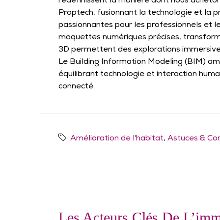
redéfinissent la manière dont nous acheton
Proptech, fusionnant la technologie et la 
passionnantes pour les professionnels et 
maquettes numériques précises, transforment
3D permettent des explorations immersives
Le Building Information Modeling (BIM) amél
équilibrant technologie et interaction humai
connecté.
Amélioration de l'habitat
,
Astuces & Con
Les Acteurs Clés De L’imm